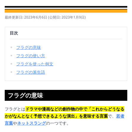
最終更新日: 2023年6月6日
(公開日: 2023年1月9日)
目次
フラグの意味
フラグの使い方
フラグを使った例文
フラグの派生語
フラグの意味
フラグとは
ドラマや漫画などの創作物の中で「これからどうなる
かがなんとなく予想できるような演出」を意味する言葉
で、
若者
言葉
や
ネットスラング
の一つです。