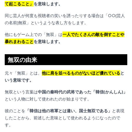
て起こること」
を意味します。
同じ芸人が何度も視聴者の笑いを誘ったりする場合は「○○(芸人
の名前)無双」というような表し方をします。
他にもゲーム上での「無双」は
一人でたくさんの敵を倒すことや
暴れまわること
を意味します。
無双の由来
元々「無双」とは、
他に肩を並べるものがないほど優れている
と
いう意味です。
無双という言葉は
中国の秦時代の武将であった「韓信(かんしん)」
という人物に対して使われたのが始まりです。
彼のことを
「韓信は他の将軍とは違い、国士無双である」
と表現
したことから、前述した意味として使われるようになったので
す。