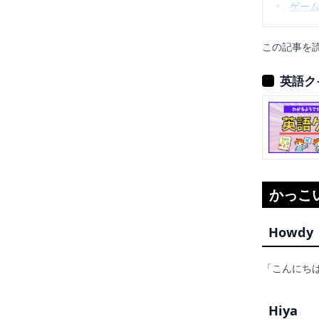
ゲー
この記事を
英語ク
かっこ
Howdy
「こんにち
Hiya