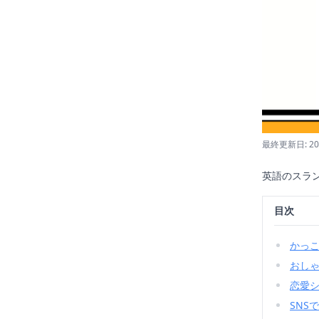
最終更新日: 20
英語のスラ
目次
かっ
おし
恋愛
SNS