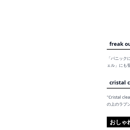
freak o
「パニックに
ェル」にも
cristal 
"Crist
の上のラプンツ
おしゃ