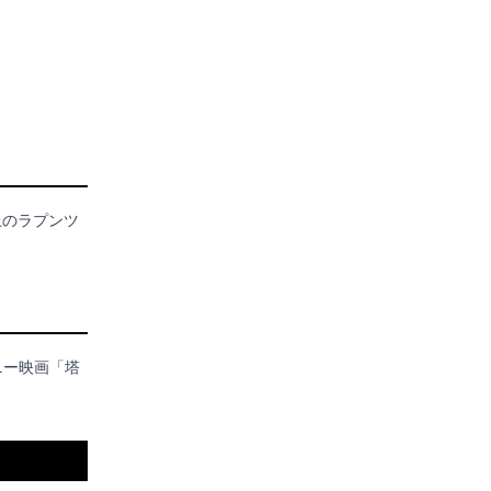
上のラプンツ
ズニー映画「塔