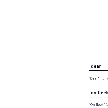
dear
"Dear"
on flee
"On fle