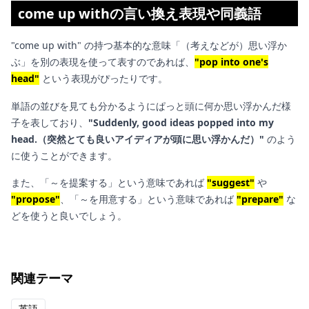
come up withの言い換え表現や同義語
"come up with" の持つ基本的な意味「（考えなどが）思い浮か
ぶ」を別の表現を使って表すのであれば、
"pop into one's
head"
という表現がぴったりです。
単語の並びを見ても分かるようにぱっと頭に何か思い浮かんだ様
子を表しており、
"Suddenly, good ideas popped into my
head.（突然とても良いアイディアが頭に思い浮かんだ）"
のよう
に使うことができます。
また、「～を提案する」という意味であれば
"suggest"
や
"propose"
、「～を用意する」という意味であれば
"prepare"
な
どを使うと良いでしょう。
関連テーマ
英語