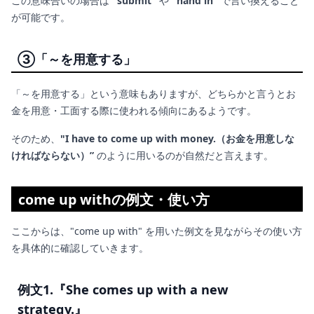
この意味合いの場合は
"submit"
や
"hand in"
で言い換えること
が可能です。
③「～を用意する」
「～を用意する」という意味もありますが、どちらかと言うとお
金を用意・工面する際に使われる傾向にあるようです。
そのため、
"I have to come up with money.（お金を用意しな
ければならない）”
のように用いるのが自然だと言えます。
come up withの例文・使い方
ここからは、"come up with" を用いた例文を見ながらその使い方
を具体的に確認していきます。
例文1.『She comes up with a new
strategy.』