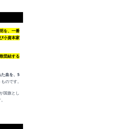
明を、一番
び小資本家
致団結する
た血を、5
うものです。
旗が国旗とし
す。