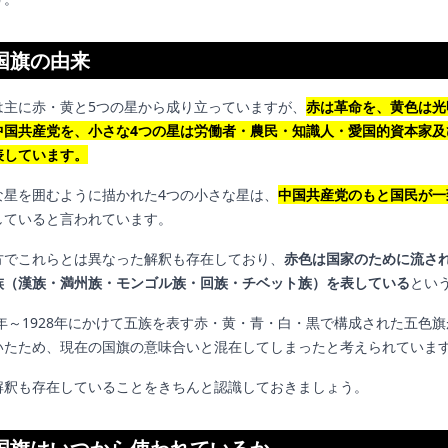
国旗の由来
は主に赤・黄と5つの星から成り立っていますが、
赤は革命を、黄色は光
中国共産党を、小さな4つの星は労働者・農民・知識人・愛国的資本家及
表しています。
な星を囲むように描かれた4つの小さな星は、
中国共産党のもと国民が一
していると言われています。
方でこれらとは異なった解釈も存在しており、
赤色は国家のために流され
族（漢族・満州族・モンゴル族・回族・チベット族）を表している
とい
2年～1928年にかけて五族を表す赤・黄・青・白・黒で構成された五色
いたため、現在の国旗の意味合いと混在してしまったと考えられていま
解釈も存在していることをきちんと認識しておきましょう。