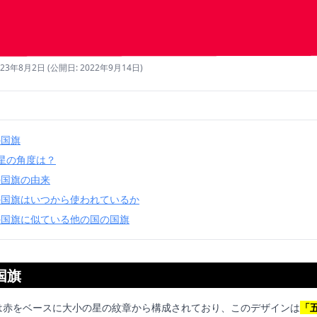
023年8月2日
(公開日: 2022年9月14日)
の国旗
星の角度は？
の国旗の由来
の国旗はいつから使われているか
の国旗に似ている他の国の国旗
国旗
は赤をベースに大小の星の紋章から構成されており、このデザインは
「