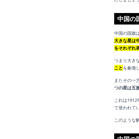
中国の
中国の国旗
大きな星は
をそれぞれ
つまり大き
こと
を象徴
またその一
つの星は五
これは191
て使われて
このような