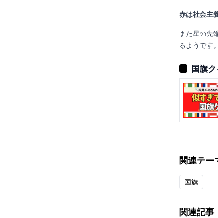
赤は社会主
また星の先
るようです
国旗ク
関連テー
国旗
関連記事