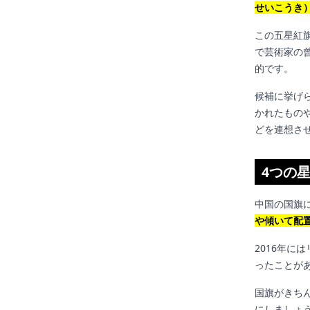
せいこうき
この五星紅
で芸術家の
的です。
候補に挙げ
かれたもの
どを連想さ
4つの
中国の国旗
や傾いて配
2016年
ったことが
国旗がきち
にしましょ