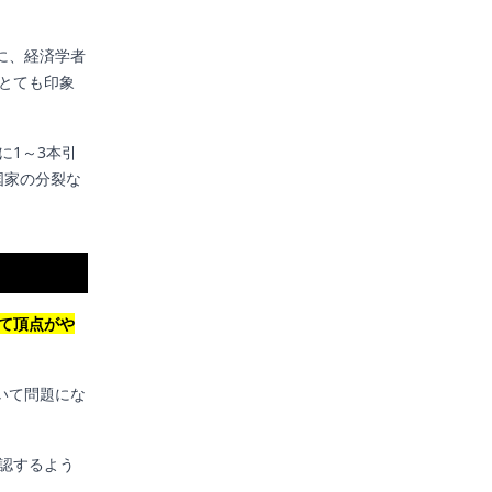
に、経済学者
とても印象
に1～3本引
国家の分裂な
て頂点がや
いて問題にな
認するよう