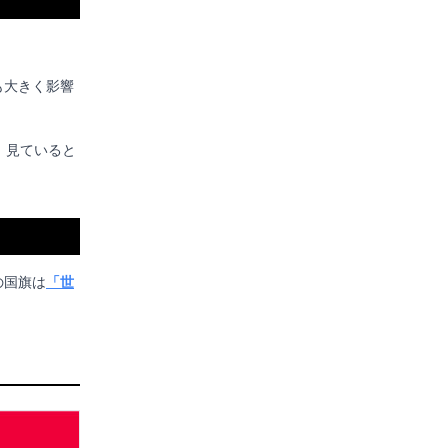
も大きく影響
、見ていると
の国旗は
「世