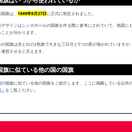
国旗はいつから使われているか
の国旗は、
1949年9月27日
に正式に制定されました。
のデザインはシンガポールの国旗を作る際に参考にされていて、他国に
ることが分かります。
ルの国旗は赤と白の2色旗で大きな三日月と5つの星が描かれていますが
を連想させると言えます。
国旗に似ている他の国の国旗
国の国旗に似ている他の国旗をご紹介します。ここに掲載している以外
覧」
をご覧ください。
ム