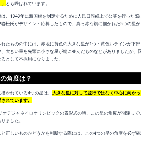
）」
とも呼ばれています。
旗は、1949年に新国旗を制定するために人民日報紙上で公募を行った際
曾聯松氏がデザイン・応募したもので、真っ赤な旗に描かれた5つの星が
られたものの中には、赤地に黄色の大きな星が1つ・黄色いラインが下部
や、大きい星を先頭に小さな星が縦に並んだものなどがありましたが、
せるとして不採用になりました。
星の角度は？
に描かれている4つの星は、
大きな星に対して並行ではなく中心に向かっ
置されています。
にはリオデジャネイロオリンピックの表彰式の時、この星の角度が間違って
ありました。
んと正しいものかどうかを判断する際には、この4つの星の角度を必ず確
う。