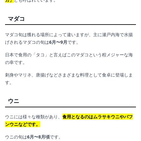
マダコ
マダコ旬は獲れる場所によって違いますが、主に瀬戸内海で水揚
げされるマダコの旬は
6月〜9月
です。
日本で食用の「タコ」と言えばこのマダコという程メジャーな海
の幸です。
刺身やマリネ、唐揚げなどさまざまな料理として食卓に登場しま
す。
ウニ
ウニには様々な種類があり、
食用となるのはムラサキウニやバフ
ンウニなどです。
ウニの旬は
6月〜8月頃
です。