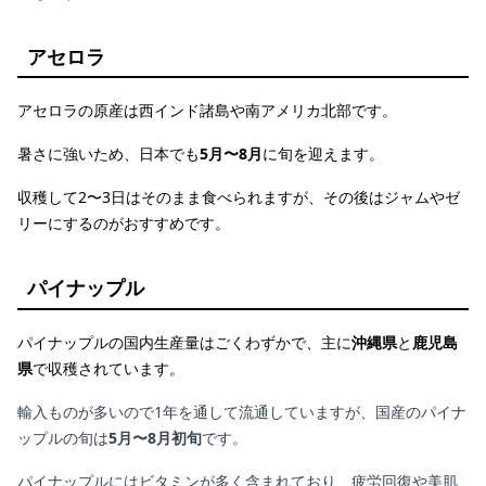
アセロラ
アセロラの原産は西インド諸島や南アメリカ北部です。
暑さに強いため、日本でも
5月〜8月
に旬を迎えます。
収穫して2〜3日はそのまま食べられますが、その後はジャムやゼ
リーにするのがおすすめです。
パイナップル
パイナップルの国内生産量はごくわずかで、主に
沖縄県
と
鹿児島
県
で収穫されています。
輸入ものが多いので1年を通して流通していますが、国産のパイナ
ップルの旬は
5月〜8月初旬
です。
パイナップルにはビタミンが多く含まれており、疲労回復や美肌