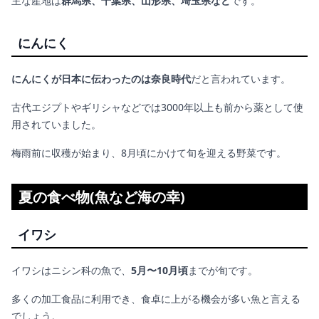
主な産地は
群馬県、千葉県、山形県、埼玉県など
です。
にんにく
にんにくが日本に伝わったのは奈良時代
だと言われています。
古代エジプトやギリシャなどでは3000年以上も前から薬として使
用されていました。
梅雨前に収穫が始まり、8月頃にかけて旬を迎える野菜です。
夏の食べ物(魚など海の幸)
イワシ
イワシはニシン科の魚で、
5月〜10月頃
までが旬です。
多くの加工食品に利用でき、食卓に上がる機会が多い魚と言える
でしょう。