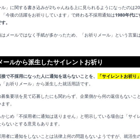
ル」に関する書き込みが2ちゃんねる上に見られるようになったのは2002
、「今後の活躍をお祈りしています」で終わる不採用通知は
1980年代
です。
頃はメールではなく手紙が多かったため、「お祈りメール」という言葉
。
メールから派生したサイレントお祈り
面接で不採用になった人に通知を送らないことを、
「サイレントお祈り
も「お祈りメール」から派生した就活用語です。
の募集要項を見て応募したにも関わらず、企業側から何の返信もないこ
います。
らかじめ「不採用者に通知は送りません」と明示している場合は「サイ
たらないとする意見もあります。
採用者に通知をしないことは法律上何の問題もないようですが、就活生