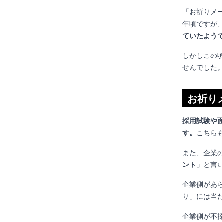
「お祈りメー
年頃ですが
ていたよう
しかしこの
せんでした
お祈り
採用試験や
す。
こちら
また、企業
ント」
と言
企業側があ
り」には当
企業側が不