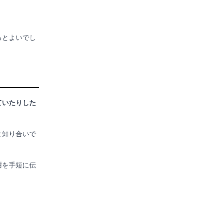
るとよいでし
ていたりした
と知り合いで
謝を手短に伝