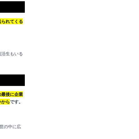
送られてくる
就活生もいる
の最後に企業
いから
です。
、世の中に広