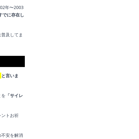
年〜2003
にすでに存在し
は普及してま
」
と言いま
とを
「サイレ
レントお祈
の不安を解消