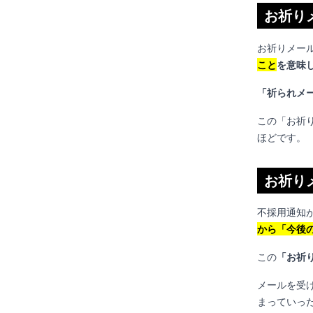
お祈り
お祈りメー
こと
を意味
「祈られメ
この「お祈
ほどです。
お祈り
不採用通知
から「今後
この
「お祈
メールを受
まっていっ