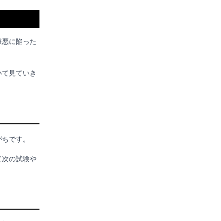
嫌悪に陥った
いて見ていき
がちです。
て次の試験や