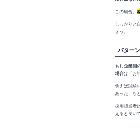
この場合、
しっかりと
ょう。
パターン
もし
企業側
場合
は「お
例えば試験
あった、な
採用担当者
えると良い