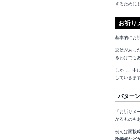
するために
お祈り
基本的にお
返信があっ
るわけでも
しかし、中
していきま
パターン
「お祈りメ
かるものも
例えば
面接
改善点など