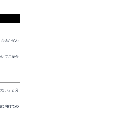
、合否が変わ
ついてご紹介
はない」と分
後に向けての