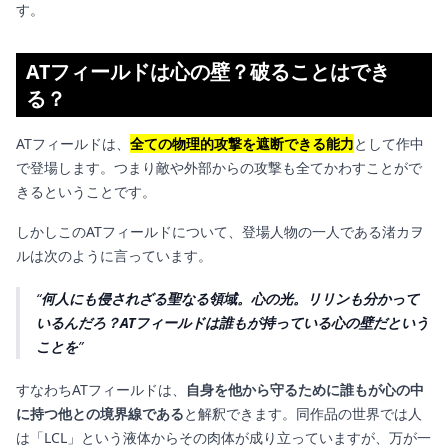
す。
ATフィールドは心の壁？破ることはでき
る？
ATフィールドは、
全ての物理的攻撃を遮断できる能力
として作中
で登場します。つまり敵や外部からの攻撃も全てかわすことがで
きるということです。
しかしこのATフィールドについて、登場人物の一人である渚カヲ
ルは次のように言っています。
何人にも侵されざる聖なる領域。心の光。リリンも分かって
いるんだろ？ATフィールドは誰もが持っている心の壁だという
ことを
すなわちATフィールドは、
自身を他から守るために誰もが心の中
に持つ他との境界線である
と解釈できます。同作品の世界では人
は「LCL」という液体からその肉体が成り立っていますが、万が一