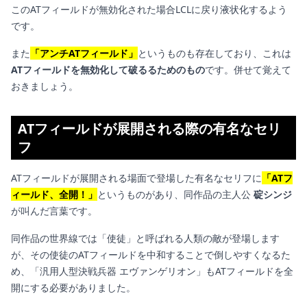
このATフィールドが無効化された場合LCLに戻り液状化するよう
です。
また
「アンチATフィールド」
というものも存在しており、これは
ATフィールドを無効化して破るるためのもの
です。併せて覚えて
おきましょう。
ATフィールドが展開される際の有名なセリ
フ
ATフィールドが展開される場面で登場した有名なセリフに
「ATフ
ィールド、全開！」
というものがあり、同作品の主人公
碇シンジ
が叫んだ言葉です。
同作品の世界線では「使徒」と呼ばれる人類の敵が登場します
が、その使徒のATフィールドを中和することで倒しやすくなるた
め、「汎用人型決戦兵器 エヴァンゲリオン」もATフィールドを全
開にする必要がありました。