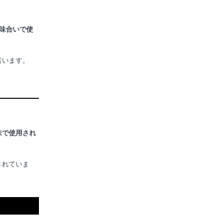
味合いで使
言います。
味で使用され
されていま