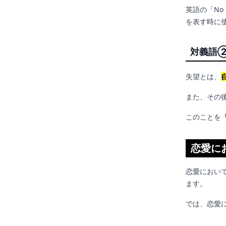
英語の「No
を表す時に
対義語
失望とは、
また、その
このことを
恋愛に
恋愛におい
ます。
では、恋愛