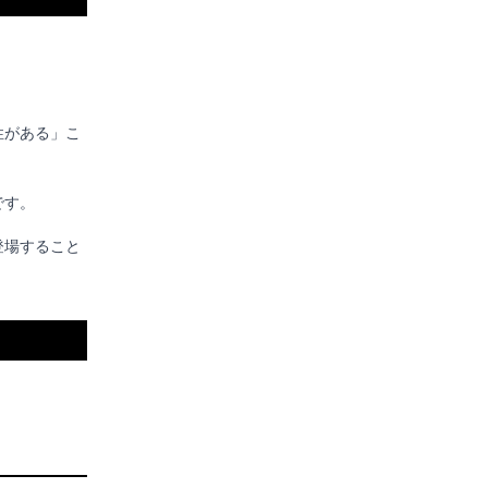
性がある」こ
です。
登場すること