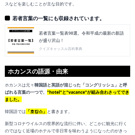
スなどを楽しむことが主な目的です。
若者言葉の一覧にも収録されています。
若者言葉一覧表98選。令和平成の最新の新語
が盛り沢山！
クイズキャッスル百科事典
ホカンスの語源・由来
ホカンスは元々
韓国語と英語が混じった「コングリッシュ」と呼
ばれる言葉の一つで、
"hotel"と"vacance"が組み合わさってでき
ました。
韓国語では
「호캉스」
と書きます。
新型コロナウイルスの世界的な流行に伴い、どこかに観光に行く
のではなく近場のホテルで非日常を味わうようになったのがきっ