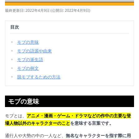
最終更新日: 2022年4月9日
(公開日: 2022年4月9日)
目次
モブの意味
モブの語源や由来
モブの派生語
モブの例文
脱モブするための方法
モブの意味
モブとは、
アニメ・漫画・ゲーム・ドラマなどの作中の主要な登
場人物以外のキャラクターのこと
を意味する言葉です。
通行人や大勢の中の一人など、
無名なキャラクターを指す際に用