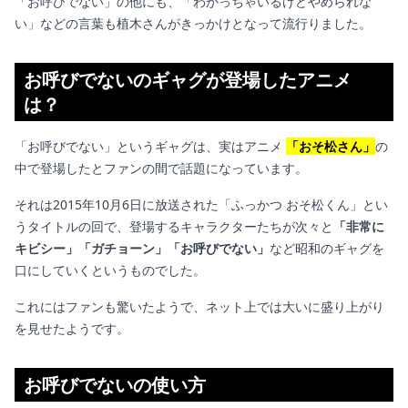
「お呼びでない」の他にも、「わかっちゃいるけどやめられな
い」などの言葉も植木さんがきっかけとなって流行りました。
お呼びでないのギャグが登場したアニメ
は？
「お呼びでない」というギャグは、実はアニメ
「おそ松さん」
の
中で登場したとファンの間で話題になっています。
それは2015年10月6日に放送された「ふっかつ おそ松くん」とい
うタイトルの回で、登場するキャラクターたちが次々と
「非常に
キビシー」「ガチョーン」「お呼びでない」
など昭和のギャグを
口にしていくというものでした。
これにはファンも驚いたようで、ネット上では大いに盛り上がり
を見せたようです。
お呼びでないの使い方