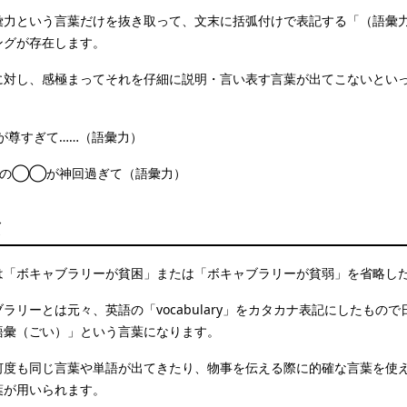
彙力という言葉だけを抜き取って、文末に括弧付けで表記する「（語彙
ングが存在します。
に対し、感極まってそれを仔細に説明・言い表す言葉が出てこないとい
が尊すぎて……（語彙力）
日の◯◯が神回過ぎて（語彙力）
貧
は「ボキャブラリーが貧困」または「ボキャブラリーが貧弱」を省略し
ラリーとは元々、英語の「vocabulary」をカタカナ表記にしたもの
語彙（ごい）」という言葉になります。
何度も同じ言葉や単語が出てきたり、物事を伝える際に的確な言葉を使
葉が用いられます。