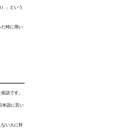
力）」という
った時に用い
た俗語です。
で日本語に言い
えない人に対