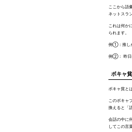
ここから語
ネットスラ
これは何か
られます。
例①：推し
例②： 昨
ボキャ
ボキャ貧と
このボキャブ
換えると「
会話の中に
してこの言