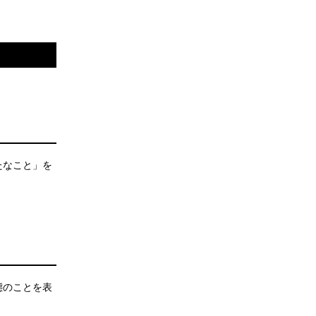
たなこと」を
。
態のことを表