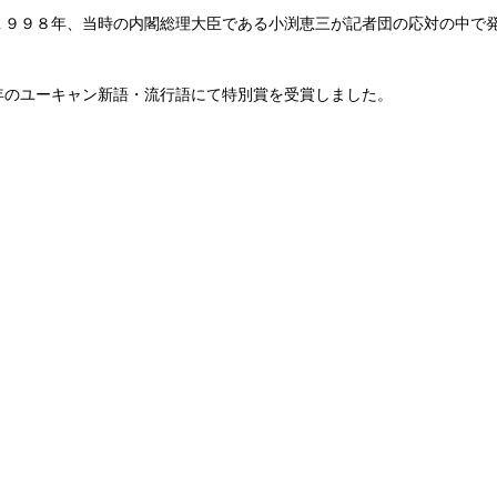
１９９８年、当時の内閣総理大臣である小渕恵三が記者団の応対の中で
。
年のユーキャン新語・流行語にて特別賞を受賞しました。