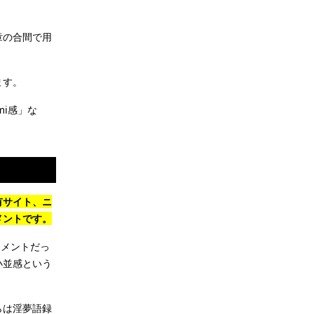
章の合間で用
ます。
mi感」な
。
有サイト、ニ
メントです。
コメントだっ
小並感という
らは淫夢語録