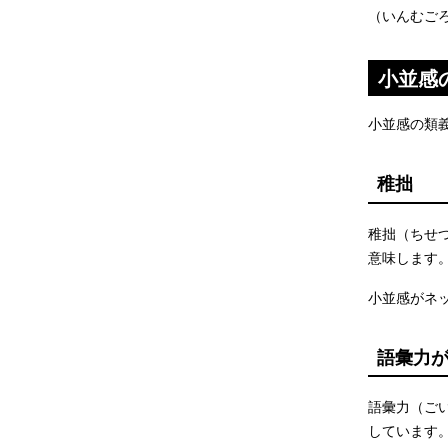
（いんむご
小並感
小並感の類
稚拙
稚拙（ちせ
意味します
小並感がネ
語彙力
語彙力（ご
しています