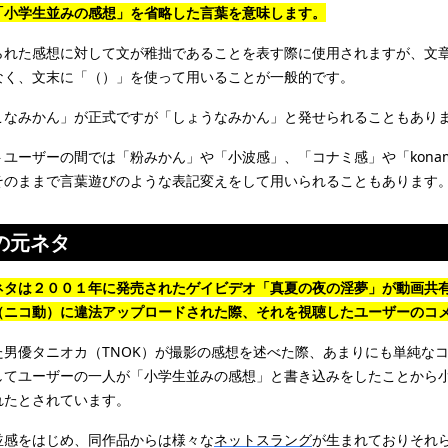
「小学生並みの感想」を省略した言葉を意味します。
られた感想に対して文が稚拙であることを表す際に使用されますが、文
なく、文末に「（）」を使って用いることが一般的です。
こなみかん」が正式ですが「しょうなみかん」と発せられることもあり
ユーザーの間では「粉みかん」や「小波感」、「コナミ感」や「kona
そのままで言葉遊びのような表記変えをして用いられることもあります
の元ネタ
ネタは２００１年に発売されたゲイビデオ「真夏の夜の淫夢」が動画共
（ニコ動）に違法アップロードされた際、それを視聴したユーザーのコ
た男優タニオカ（TNOK）が撮影の感想を述べた際、あまりにも単純な
してユーザーの一人が「小学生並みの感想」と書き込みをしたことから
れたとされています。
並感をはじめ、同作品からは様々な
ネットスラング
が生まれておりそれ