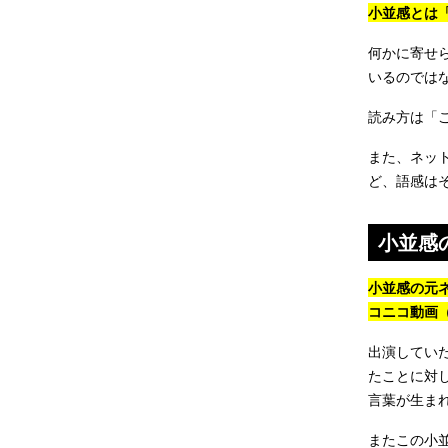
小並感とは
何かに寄せ
いるのでは
読み方は「
また、ネット
ど、語感は
小並感
小並感の元
コニコ動画
出演してい
たことに対
言葉が生ま
またこの小