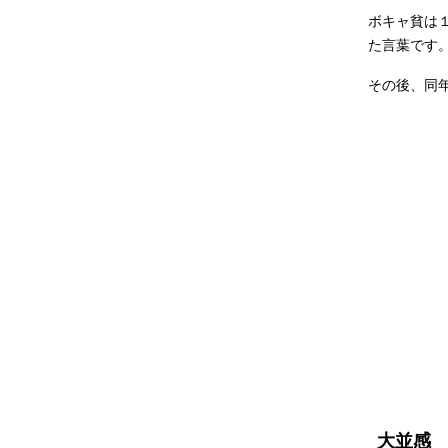
ボキャ貧は
た言葉です
その後、同
大並感