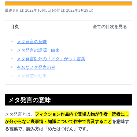
最終更新日: 2022年10月5日
(公開日: 2022年3月29日)
目次
全ての目次を見る
メタ発言の意味
メタ発言の語源・由来
メタ発言以外の「メタ」がつく言葉
有名なメタ発言の例
メタ発言の効果
メタ発言の意味
メタ発言とは、
フィクション作品内で登場人物が作者・読者にし
か分からない裏事情・知識について作中で言及すること
を意味す
る言葉で、読み方は「めたはつげん」です。