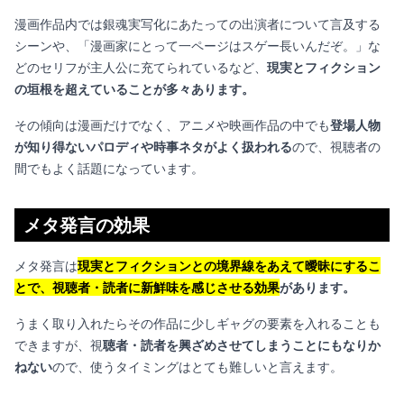
漫画作品内では銀魂実写化にあたっての出演者について言及する
シーンや、「漫画家にとって一ページはスゲー長いんだぞ。」な
どのセリフが主人公に充てられているなど、
現実とフィクション
の垣根を超えていることが多々あります。
その傾向は漫画だけでなく、アニメや映画作品の中でも
登場人物
が知り得ないパロディや時事ネタがよく扱われる
ので、視聴者の
間でもよく話題になっています。
メタ発言の効果
メタ発言は
現実とフィクションとの境界線をあえて曖昧にするこ
とで、視聴者・読者に新鮮味を感じさせる効果
があります。
うまく取り入れたらその作品に少しギャグの要素を入れることも
できますが、視
聴者・読者を興ざめさせてしまうことにもなりか
ねない
ので、使うタイミングはとても難しいと言えます。