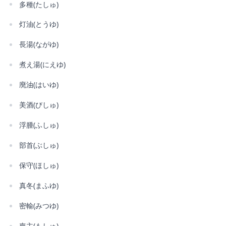
多種(たしゅ)
灯油(とうゆ)
長湯(ながゆ)
煮え湯(にえゆ)
廃油(はいゆ)
美酒(びしゅ)
浮腫(ふしゅ)
部首(ぶしゅ)
保守(ほしゅ)
真冬(まふゆ)
密輸(みつゆ)
喪主(もしゅ)