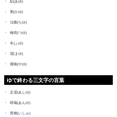
鮎(あゆ)
粥(かゆ)
治癒(ちゆ)
梅雨(つゆ)
冬(ふゆ)
眉(まゆ)
揶揄(やゆ)
ゆで終わる三文字の言葉
足湯(あしゆ)
暗喩(あんゆ)
異種(いしゅ)