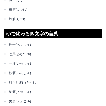
夜露(よつゆ)
辣油(らーゆ)
ゆで終わる四文字の言葉
握手(あくしゅ)
朝露(あさつゆ)
一種(いっしゅ)
飲酒(いんしゅ)
打たせ湯(うたせゆ)
梅酒(うめしゅ)
男湯(おとこゆ)