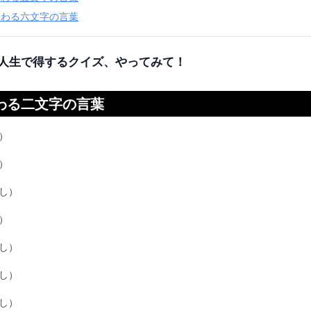
終わる六文字の言葉
人生で得するクイズ、やってみて！
わる二文字の言葉
）
）
し）
）
し）
し）
し）