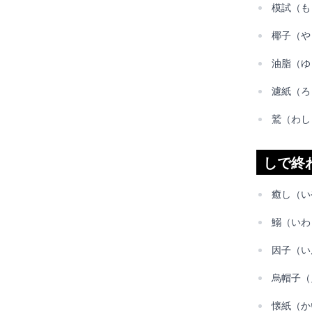
模試（も
椰子（や
油脂（ゆ
濾紙（ろ
鷲（わし
しで終
癒し（い
鰯（いわ
因子（い
烏帽子（
懐紙（か