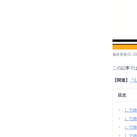
最終更新日: 2
この記事で
【関連】
「
目次
しで
しで
しで
しで