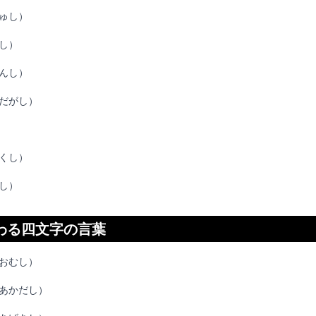
ゅし）
し）
んし）
だがし）
くし）
し）
わる四文字の言葉
おむし）
あかだし）