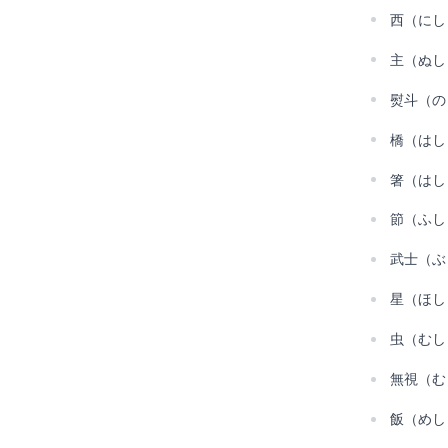
西（にし
主（ぬし
熨斗（の
橋（はし
箸（はし
節（ふし
武士（ぶ
星（ほし
虫（むし
無視（む
飯（めし