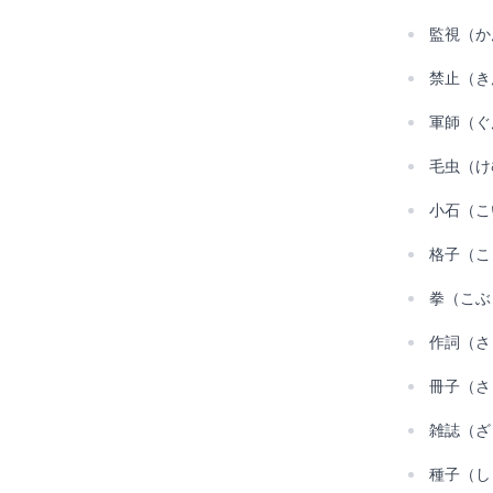
監視（か
禁止（き
軍師（ぐ
毛虫（け
小石（こ
格子（こ
拳（こぶ
作詞（さ
冊子（さ
雑誌（ざ
種子（し