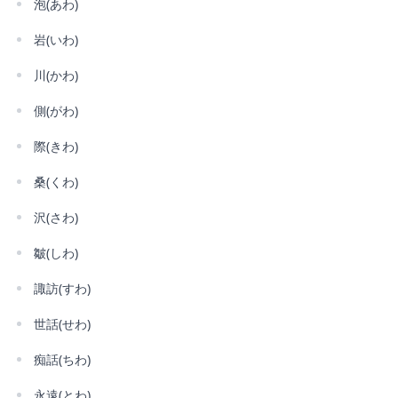
泡(あわ)
岩(いわ)
川(かわ)
側(がわ)
際(きわ)
桑(くわ)
沢(さわ)
皺(しわ)
諏訪(すわ)
世話(せわ)
痴話(ちわ)
永遠(とわ)