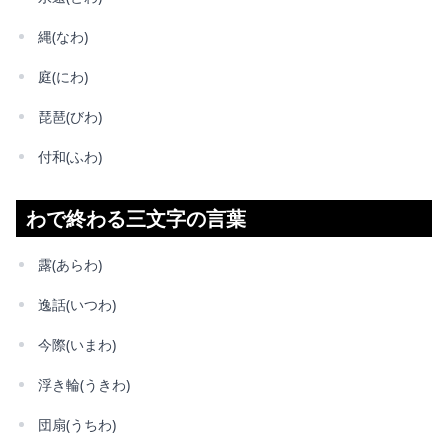
縄(なわ)
庭(にわ)
琵琶(びわ)
付和(ふわ)
わで終わる三文字の言葉
露(あらわ)
逸話(いつわ)
今際(いまわ)
浮き輪(うきわ)
団扇(うちわ)