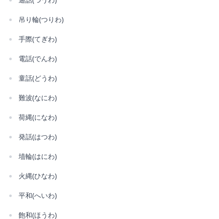
吊り輪(つりわ)
手際(てぎわ)
電話(でんわ)
童話(どうわ)
難波(なにわ)
荷縄(になわ)
発話(はつわ)
埴輪(はにわ)
火縄(ひなわ)
平和(へいわ)
飽和(ほうわ)