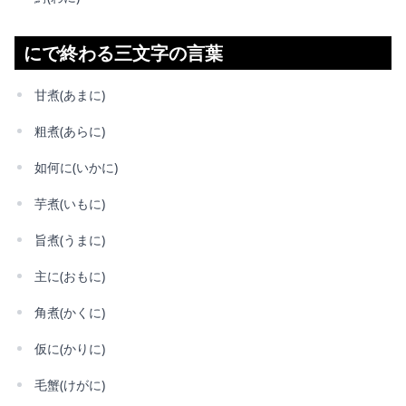
にで終わる三文字の言葉
甘煮(あまに)
粗煮(あらに)
如何に(いかに)
芋煮(いもに)
旨煮(うまに)
主に(おもに)
角煮(かくに)
仮に(かりに)
毛蟹(けがに)