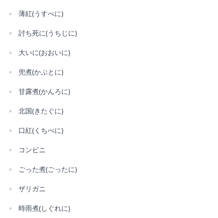
薄紅(うすべに)
討ち死に(うちじに)
大いに(おおいに)
兜煮(かぶとに)
甘露煮(かんろに)
北国(きたぐに)
口紅(くちべに)
コンビニ
ごった煮(ごったに)
ザリガニ
時雨煮(しぐれに)