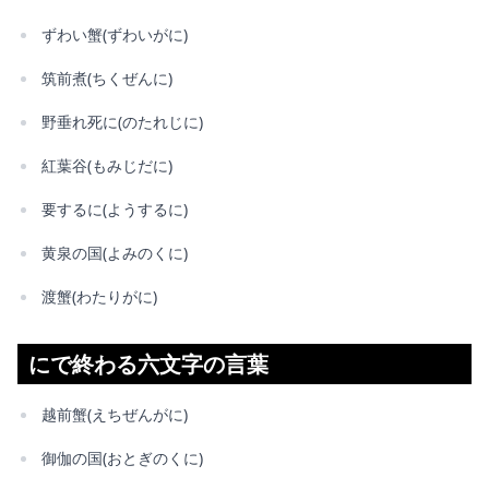
ずわい蟹(ずわいがに)
筑前煮(ちくぜんに)
野垂れ死に(のたれじに)
紅葉谷(もみじだに)
要するに(ようするに)
黄泉の国(よみのくに)
渡蟹(わたりがに)
にで終わる六文字の言葉
越前蟹(えちぜんがに)
御伽の国(おとぎのくに)