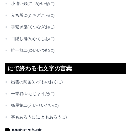
小遣い銭(こづかいぜに)
立ち所に(たちどころに)
手繋ぎ鬼(てつなぎおに)
目隠し鬼(めかくしおに)
唯一無二(ゆいいつむに)
にで終わる七文字の言葉
出雲の阿国(いずものおくに)
一乗谷(いちじょうだに)
衛星第二(えいせいだいに)
事もあろうに(こともあろうに)
関連する記事