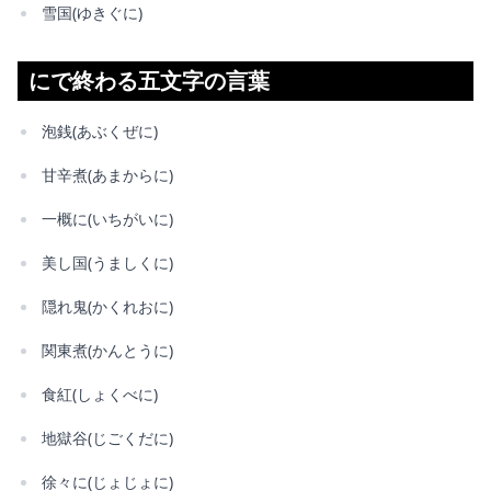
雪国(ゆきぐに)
にで終わる五文字の言葉
泡銭(あぶくぜに)
甘辛煮(あまからに)
一概に(いちがいに)
美し国(うましくに)
隠れ鬼(かくれおに)
関東煮(かんとうに)
食紅(しょくべに)
地獄谷(じごくだに)
徐々に(じょじょに)