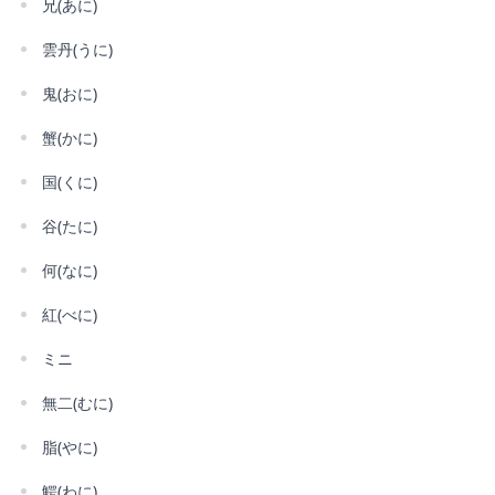
兄(あに)
雲丹(うに)
鬼(おに)
蟹(かに)
国(くに)
谷(たに)
何(なに)
紅(べに)
ミニ
無二(むに)
脂(やに)
鰐(わに)