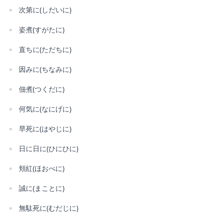
次第に(しだいに)
姿煮(すがたに)
直ちに(ただちに)
因みに(ちなみに)
佃煮(つくだに)
何気に(なにげに)
早死に(はやじに)
日に日に(ひにひに)
頬紅(ほおべに)
誠に(まことに)
無駄死に(むだじに)