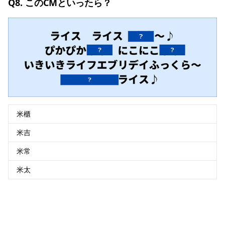
Q8. このCMといったら？
米櫃
米吉
米常
米太